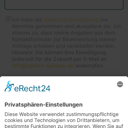
Ich habe die
Datenschutzerklärung
zur
Kenntnis genommen und akzeptiere sie. Ich
stimme zu, dass meine Angaben aus dem
Kontaktformular zur Beantwortung meiner
Anfrage erhoben und verarbeitet werden.
Hinweis: Sie können Ihre Einwilligung
jederzeit für die Zukunft per E-Mail an
info@labarre-galabau.de
widerrufen.
Detaillierte Informationen zum Umgang mit
Nutzerdaten finden Sie in unserer
Datenschutzerklärung
.
Wir benötigen Ihre Zustimmung, um den reCAPTCHA-
Service zu laden!
Wir verwenden reCAPTCHA, um Ihre
eingegebenen Informationen zu überprüfen. Dieser Service
kann Daten zu Ihren Aktivitäten sammeln. Bitte
lesen Sie die Details durch
und