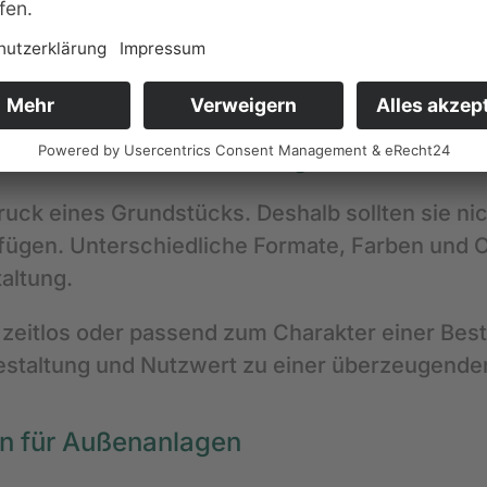
n Hamburg
lassen sich Außenbereiche neu strukt
Das gilt für kleine Flächen ebenso wie für grö
lasterarbeiten in Hamburg
uck eines Grundstücks. Deshalb sollten sie nic
fügen. Unterschiedliche Formate, Farben und O
taltung.
 zeitlos oder passend zum Charakter einer Bes
staltung und Nutzwert zu einer überzeugende
n für Außenanlagen