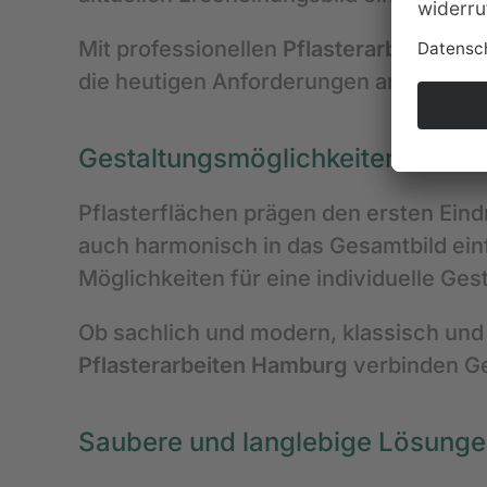
Mit professionellen
Pflasterarbeiten i
die heutigen Anforderungen anpassen. 
Gestaltungsmöglichkeiten für Pf
Pflasterflächen prägen den ersten Eindr
auch harmonisch in das Gesamtbild ein
Möglichkeiten für eine individuelle Ges
Ob sachlich und modern, klassisch und
Pflasterarbeiten Hamburg
verbinden Ge
Saubere und langlebige Lösunge