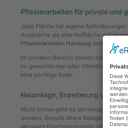
Pflasterarbeiten für private und
Jede Fläche hat eigene Anforderungen a
Ansprüche als eine Hoffläche auf eine
Pflasterarbeiten Hamburg
immer auf di
Im privaten Bereich stehen häufig Ges
Im gewerblichen oder öffentlichen Berei
eine wichtige Rolle.
Neuanlage, Erweiterung und Sani
Nicht immer geht es um komplett neue F
werden. Gerade ältere Beläge wirken mi
aktuellen Erscheinungsbild einer Immobi