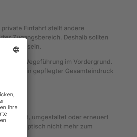
rivate Einfahrt stellt andere
rter Zugangsbereich. Deshalb sollten
gestimmt sein.
ine klare Wegeführung im Vordergrund.
lität und ein gepflegter Gesamteindruck
 erweitert, umgestaltet oder erneuert
er passen optisch nicht mehr zum