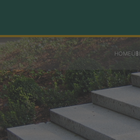
HOME
ÜB