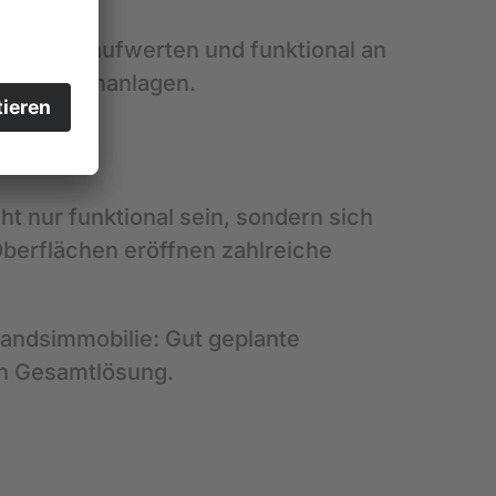
urieren, aufwerten und funktional an
ßere Außenanlagen.
ht nur funktional sein, sondern sich
berflächen eröffnen zahlreiche
tandsimmobilie: Gut geplante
n Gesamtlösung.