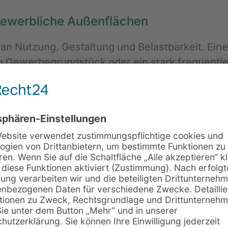
 gewerbliche Außenflächen
n Nutzung, Gestaltung und Belastbarkeit. Eine p
m Gewerbegrundstück oder ein stark frequentie
e jeweilige Fläche und ihre spätere Nutzung ab
taltung, Harmonie mit Haus und Garten sowie e
ch spielen zusätzlich Belastbarkeit, Funktiona
erung von Pflasterflächen
lächen. Oft sollen bestehende Pflasterflächen
t der Zeit unruhig, verlieren ihre Ebenheit od
lie.